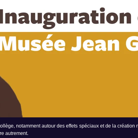
llège, notamment autour des effets spéciaux et de la créatio
tre autrement.