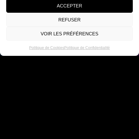
ACCEPTER
REFUSER
VOIR LES PRÉFÉRENCES
ENVOYER
Politique de Cookies
Politique de Confidentialité
NAVIGATION
SUPPORT
RESTONS
NOUS
FAQ
CONNECTÉS
REJOINDRE
MENTIONS
DEVENIR
LÉGALES
MÉCÈNE
POLITIQUE DE
SERVICES
CONFIDENTIALITÉ